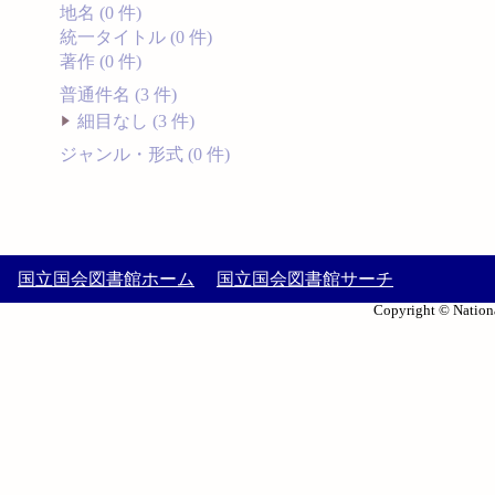
地名 (0 件)
統一タイトル (0 件)
著作 (0 件)
普通件名 (3 件)
細目なし (3 件)
ジャンル・形式 (0 件)
国立国会図書館ホーム
国立国会図書館サーチ
Copyright © Nationa