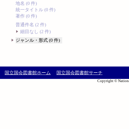
地名 (0 件)
統一タイトル (0 件)
著作 (0 件)
普通件名 (2 件)
細目なし (2 件)
ジャンル・形式 (0 件)
国立国会図書館ホーム
国立国会図書館サーチ
Copyright © Nationa