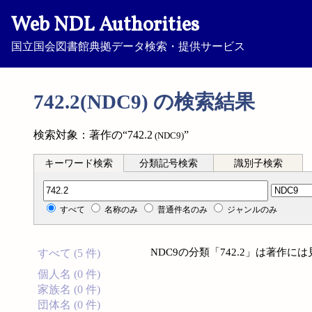
Web NDL Authorities
国立国会図書館典拠データ検索・提供サービス
742.2(NDC9) の検索結果
検索対象：著作の“742.2
”
(NDC9)
キーワード検索
分類記号検索
識別子検索
分類記号検索
すべて
名称のみ
普通件名のみ
ジャンルのみ
NDC9の分類「742.2」は著作
すべて (5 件)
個人名 (0 件)
家族名 (0 件)
団体名 (0 件)