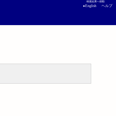
検索結果へ移動
▸
English
ヘルプ