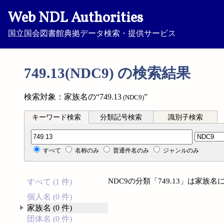
Web NDL Authorities
国立国会図書館典拠データ検索・提供サービス
749.13(NDC9) の検索結果
検索対象：家族名の“749.13
”
(NDC9)
キーワード検索
分類記号検索
識別子検索
分類記号検索
すべて
名称のみ
普通件名のみ
ジャンルのみ
NDC9の分類「749.13」は家
すべて (1 件)
個人名 (0 件)
家族名 (0 件)
団体名 (0 件)