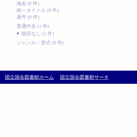
地名 (0 件)
統一タイトル (0 件)
著作 (0 件)
普通件名 (1 件)
細目なし (1 件)
ジャンル・形式 (0 件)
国立国会図書館ホーム
国立国会図書館サーチ