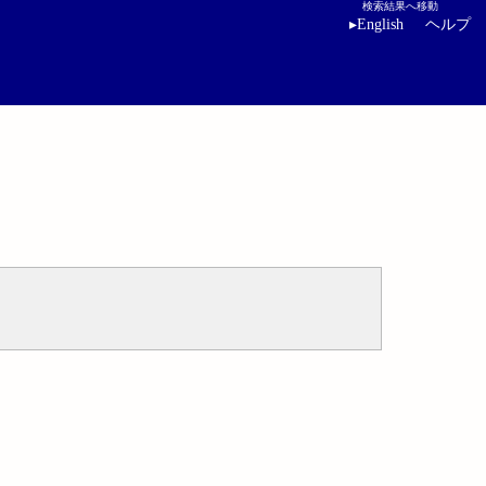
検索結果へ移動
▸
English
ヘルプ