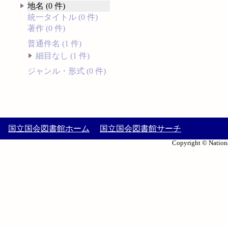
地名 (0 件)
統一タイトル (0 件)
著作 (0 件)
普通件名 (1 件)
細目なし (1 件)
ジャンル・形式 (0 件)
国立国会図書館ホーム
国立国会図書館サーチ
Copyright © Nationa