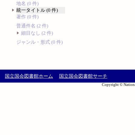
地名 (0 件)
統一タイトル (0 件)
著作 (0 件)
普通件名 (2 件)
細目なし (2 件)
ジャンル・形式 (0 件)
国立国会図書館ホーム
国立国会図書館サーチ
Copyright © Nationa