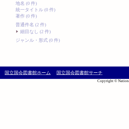
地名 (0 件)
統一タイトル (0 件)
著作 (0 件)
普通件名 (2 件)
細目なし (2 件)
ジャンル・形式 (0 件)
国立国会図書館ホーム
国立国会図書館サーチ
Copyright © Nationa