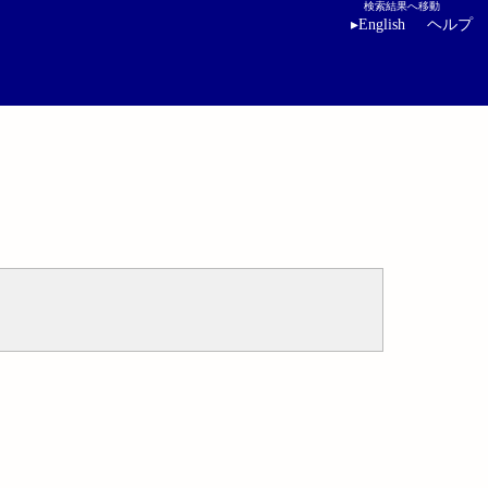
検索結果へ移動
▸
English
ヘルプ