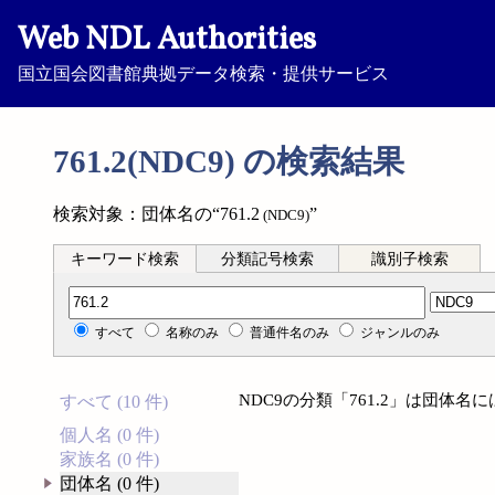
Web NDL Authorities
国立国会図書館典拠データ検索・提供サービス
761.2(NDC9) の検索結果
検索対象：団体名の“761.2
”
(NDC9)
キーワード検索
分類記号検索
識別子検索
分類記号検索
すべて
名称のみ
普通件名のみ
ジャンルのみ
NDC9の分類「761.2」は団体
すべて (10 件)
個人名 (0 件)
家族名 (0 件)
団体名 (0 件)