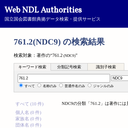
Web NDL Authorities
国立国会図書館典拠データ検索・提供サービス
761.2(NDC9) の検索結果
検索対象：著作の“761.2
”
(NDC9)
キーワード検索
分類記号検索
識別子検索
分類記号検索
すべて
名称のみ
普通件名のみ
ジャンルのみ
NDC9の分類「761.2」は著作
すべて (10 件)
個人名 (0 件)
家族名 (0 件)
団体名 (0 件)