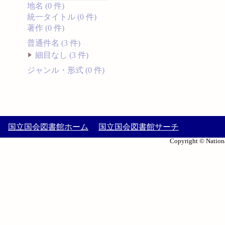
地名 (0 件)
統一タイトル (0 件)
著作 (0 件)
普通件名 (3 件)
細目なし (3 件)
ジャンル・形式 (0 件)
国立国会図書館ホーム
国立国会図書館サーチ
Copyright © Nationa