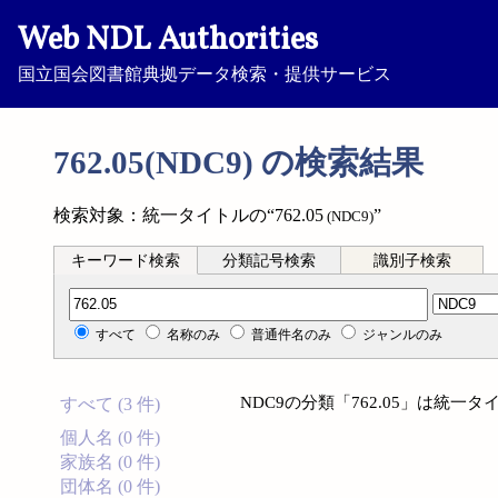
Web NDL Authorities
国立国会図書館典拠データ検索・提供サービス
762.05(NDC9) の検索結果
検索対象：統一タイトルの“762.05
”
(NDC9)
キーワード検索
分類記号検索
識別子検索
分類記号検索
すべて
名称のみ
普通件名のみ
ジャンルのみ
NDC9の分類「762.05」は統
すべて (3 件)
個人名 (0 件)
家族名 (0 件)
団体名 (0 件)