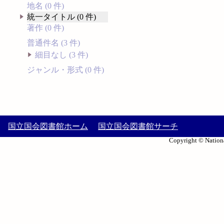
地名 (0 件)
統一タイトル (0 件)
著作 (0 件)
普通件名 (3 件)
細目なし (3 件)
ジャンル・形式 (0 件)
国立国会図書館ホーム
国立国会図書館サーチ
Copyright © Nationa