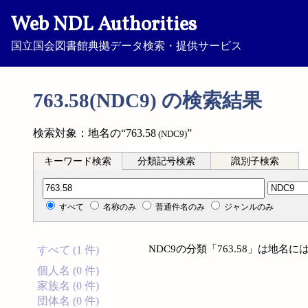
Web NDL Authorities
国立国会図書館典拠データ検索・提供サービス
763.58(NDC9) の検索結果
検索対象：地名の“763.58
”
(NDC9)
キーワード検索
分類記号検索
識別子検索
分類記号検索
すべて
名称のみ
普通件名のみ
ジャンルのみ
NDC9の分類「763.58」は地
すべて (1 件)
個人名 (0 件)
家族名 (0 件)
団体名 (0 件)