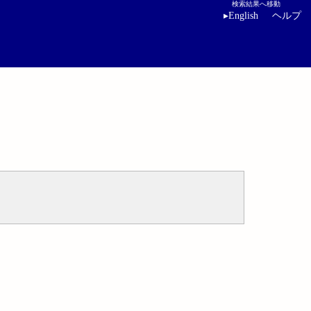
検索結果へ移動
▸
English
ヘルプ