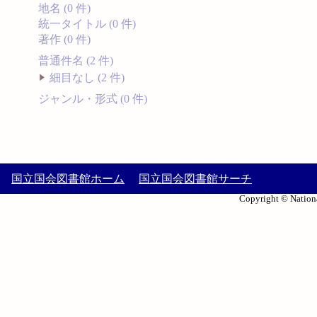
地名 (0 件)
統一タイトル (0 件)
著作 (0 件)
普通件名 (2 件)
細目なし (2 件)
ジャンル・形式 (0 件)
国立国会図書館ホーム
国立国会図書館サーチ
Copyright © Nationa