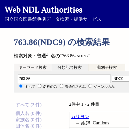
Web NDL Authorities
国立国会図書館典拠データ検索・提供サービス
763.86(NDC9) の検索結果
検索対象：普通件名の“763.86
”
(NDC9)
キーワード検索
分類記号検索
識別子検索
分類記号検索
すべて
名称のみ
普通件名のみ
ジャンルのみ
2件中 1 - 2 件目
すべて (2 件)
個人名 (0 件)
カリヨン
家族名 (0 件)
← 組鐘; Carillons
団体名 (0 件)