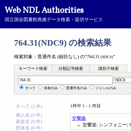
Web NDL Authorities
国立国会図書館典拠データ検索・提供サービス
764.31(NDC9) の検索結果
検索対象：普通件名 (細目なし) の“764.31
”
(NDC9)
キーワード検索
分類記号検索
識別子検索
分類記号検索
すべて
名称のみ
普通件名のみ
ジャンルのみ
1件中 1 - 1 件目
すべて (2 件)
個人名 (0 件)
交響曲
家族名 (0 件)
← 交響楽; シンフォニー; Sy
団体名 (0 件)