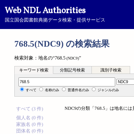
Web NDL Authorities
国立国会図書館典拠データ検索・提供サービス
768.5(NDC9) の検索結果
検索対象：地名の“768.5
”
(NDC9)
キーワード検索
分類記号検索
識別子検索
分類記号検索
すべて
名称のみ
普通件名のみ
ジャンルのみ
NDC9の分類「768.5」は地名
すべて (3 件)
個人名 (0 件)
家族名 (0 件)
団体名 (0 件)