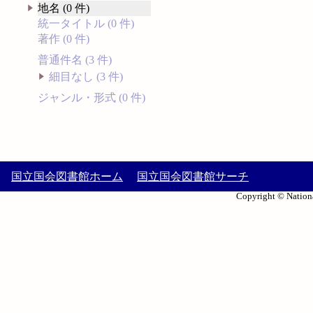
地名 (0 件)
統一タイトル (0 件)
著作 (0 件)
普通件名 (3 件)
細目なし (3 件)
ジャンル・形式 (0 件)
国立国会図書館ホーム
国立国会図書館サーチ
Copyright © Nationa