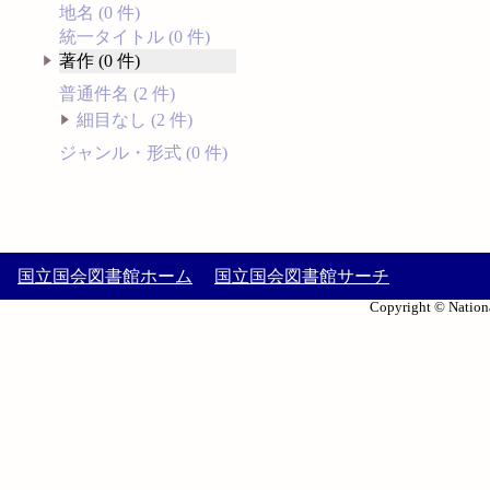
地名 (0 件)
統一タイトル (0 件)
著作 (0 件)
普通件名 (2 件)
細目なし (2 件)
ジャンル・形式 (0 件)
国立国会図書館ホーム
国立国会図書館サーチ
Copyright © Nationa