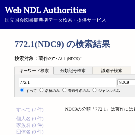
Web NDL Authorities
国立国会図書館典拠データ検索・提供サービス
772.1(NDC9) の検索結果
検索対象：著作の“772.1
”
(NDC9)
キーワード検索
分類記号検索
識別子検索
分類記号検索
すべて
名称のみ
普通件名のみ
ジャンルのみ
NDC9の分類「772.1」は著作
すべて (2 件)
個人名 (0 件)
家族名 (0 件)
団体名 (0 件)