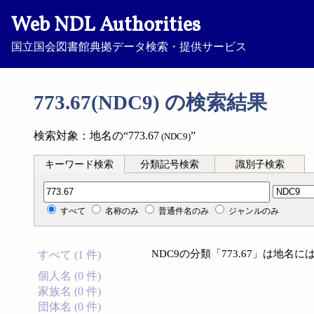
Web NDL Authorities
国立国会図書館典拠データ検索・提供サービス
773.67(NDC9) の検索結果
検索対象：地名の“773.67
”
(NDC9)
キーワード検索
分類記号検索
識別子検索
分類記号検索
すべて
名称のみ
普通件名のみ
ジャンルのみ
NDC9の分類「773.67」は地
すべて (1 件)
個人名 (0 件)
家族名 (0 件)
団体名 (0 件)