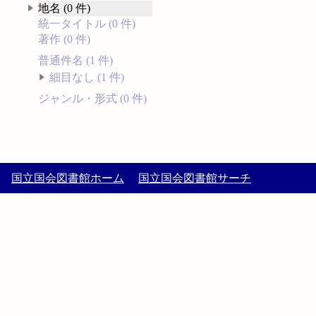
地名 (0 件)
統一タイトル (0 件)
著作 (0 件)
普通件名 (1 件)
細目なし (1 件)
ジャンル・形式 (0 件)
国立国会図書館ホーム
国立国会図書館サーチ