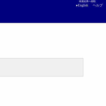
検索結果へ移動
▸
English
ヘルプ