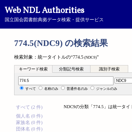
Web NDL Authorities
国立国会図書館典拠データ検索・提供サービス
774.5(NDC9) の検索結果
検索対象：統一タイトルの“774.5
”
(NDC9)
キーワード検索
分類記号検索
識別子検索
分類記号検索
すべて
名称のみ
普通件名のみ
ジャンルのみ
NDC9の分類「774.5」は統一
すべて (2 件)
個人名 (0 件)
家族名 (0 件)
団体名 (0 件)