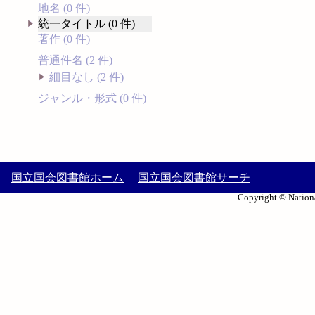
地名 (0 件)
統一タイトル (0 件)
著作 (0 件)
普通件名 (2 件)
細目なし (2 件)
ジャンル・形式 (0 件)
国立国会図書館ホーム
国立国会図書館サーチ
Copyright © Nationa