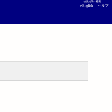
検索結果へ移動
▸
English
ヘルプ