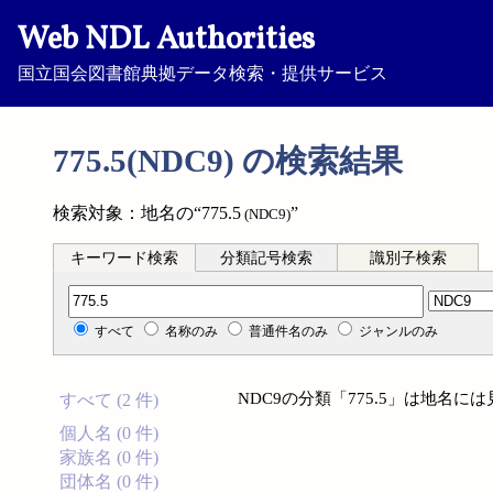
Web NDL Authorities
国立国会図書館典拠データ検索・提供サービス
775.5(NDC9) の検索結果
検索対象：地名の“775.5
”
(NDC9)
キーワード検索
分類記号検索
識別子検索
分類記号検索
すべて
名称のみ
普通件名のみ
ジャンルのみ
NDC9の分類「775.5」は地名
すべて (2 件)
個人名 (0 件)
家族名 (0 件)
団体名 (0 件)