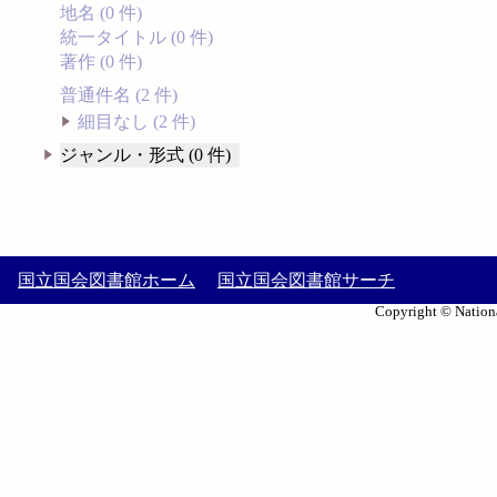
地名 (0 件)
統一タイトル (0 件)
著作 (0 件)
普通件名 (2 件)
細目なし (2 件)
ジャンル・形式 (0 件)
国立国会図書館ホーム
国立国会図書館サーチ
Copyright © Nationa