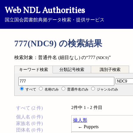
Web NDL Authorities
国立国会図書館典拠データ検索・提供サービス
777(NDC9) の検索結果
検索対象：普通件名 (細目なし) の“777
”
(NDC9)
キーワード検索
分類記号検索
識別子検索
分類記号検索
すべて
名称のみ
普通件名のみ
ジャンルのみ
2件中 1 - 2 件目
すべて (2 件)
個人名 (0 件)
操人形
家族名 (0 件)
← Puppets
団体名 (0 件)