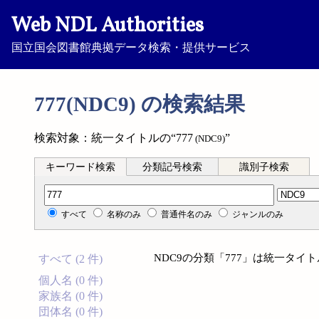
Web NDL Authorities
国立国会図書館典拠データ検索・提供サービス
777(NDC9) の検索結果
検索対象：統一タイトルの“777
”
(NDC9)
キーワード検索
分類記号検索
識別子検索
分類記号検索
すべて
名称のみ
普通件名のみ
ジャンルのみ
NDC9の分類「777」は統一タ
すべて (2 件)
個人名 (0 件)
家族名 (0 件)
団体名 (0 件)