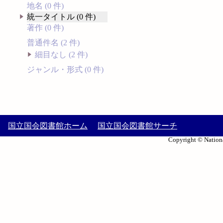
地名 (0 件)
統一タイトル (0 件)
著作 (0 件)
普通件名 (2 件)
細目なし (2 件)
ジャンル・形式 (0 件)
国立国会図書館ホーム
国立国会図書館サーチ
Copyright © Nationa