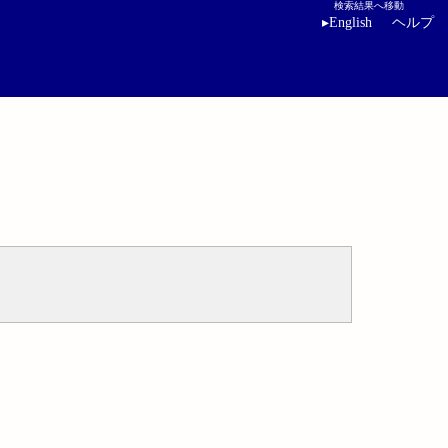
検索結果へ移動
▸
English
ヘルプ