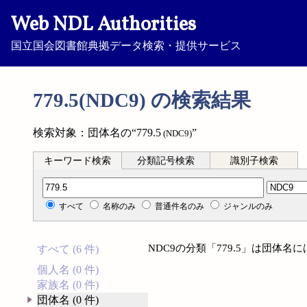
Web NDL Authorities
国立国会図書館典拠データ検索・提供サービス
779.5(NDC9) の検索結果
検索対象：団体名の“779.5
”
(NDC9)
キーワード検索
分類記号検索
識別子検索
分類記号検索
すべて
名称のみ
普通件名のみ
ジャンルのみ
NDC9の分類「779.5」は団体
すべて (6 件)
個人名 (0 件)
家族名 (0 件)
団体名 (0 件)