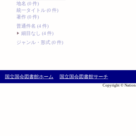
地名 (0 件)
統一タイトル (0 件)
著作 (0 件)
普通件名 (4 件)
細目なし (4 件)
ジャンル・形式 (0 件)
国立国会図書館ホーム
国立国会図書館サーチ
Copyright © Nationa