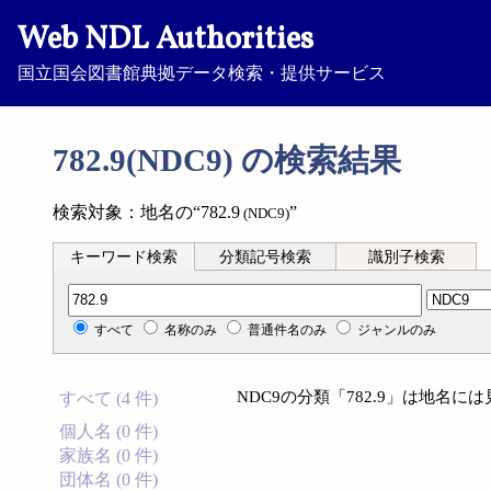
Web NDL Authorities
国立国会図書館典拠データ検索・提供サービス
782.9(NDC9) の検索結果
検索対象：地名の“782.9
”
(NDC9)
キーワード検索
分類記号検索
識別子検索
分類記号検索
すべて
名称のみ
普通件名のみ
ジャンルのみ
NDC9の分類「782.9」は地名
すべて (4 件)
個人名 (0 件)
家族名 (0 件)
団体名 (0 件)