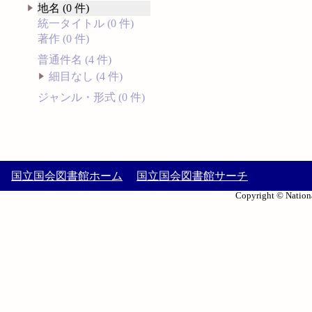
地名 (0 件)
統一タイトル (0 件)
著作 (0 件)
普通件名 (4 件)
細目なし (4 件)
ジャンル・形式 (0 件)
国立国会図書館ホーム
国立国会図書館サーチ
Copyright © Nationa