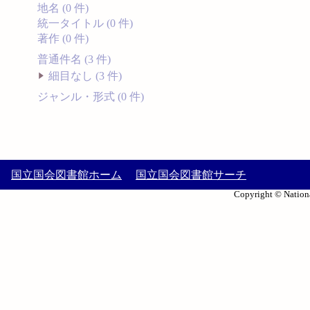
地名 (0 件)
統一タイトル (0 件)
著作 (0 件)
普通件名 (3 件)
細目なし (3 件)
ジャンル・形式 (0 件)
国立国会図書館ホーム
国立国会図書館サーチ
Copyright © Nationa