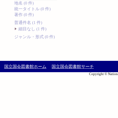
地名 (0 件)
統一タイトル (0 件)
著作 (0 件)
普通件名 (1 件)
細目なし (1 件)
ジャンル・形式 (0 件)
国立国会図書館ホーム
国立国会図書館サーチ
Copyright © Nationa