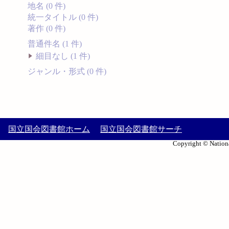
地名 (0 件)
統一タイトル (0 件)
著作 (0 件)
普通件名 (1 件)
細目なし (1 件)
ジャンル・形式 (0 件)
国立国会図書館ホーム
国立国会図書館サーチ
Copyright © Nationa