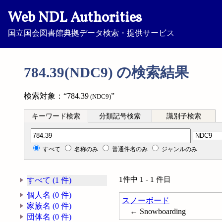
Web NDL Authorities
国立国会図書館典拠データ検索・提供サービス
784.39(NDC9) の検索結果
検索対象：“784.39
”
(NDC9)
キーワード検索
分類記号検索
識別子検索
分類記号検索
すべて
名称のみ
普通件名のみ
ジャンルのみ
1件中 1 - 1 件目
すべて (1 件)
個人名 (0 件)
スノーボード
家族名 (0 件)
← Snowboarding
団体名 (0 件)