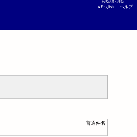
検索結果へ移動
▸
English
ヘルプ
普通件名