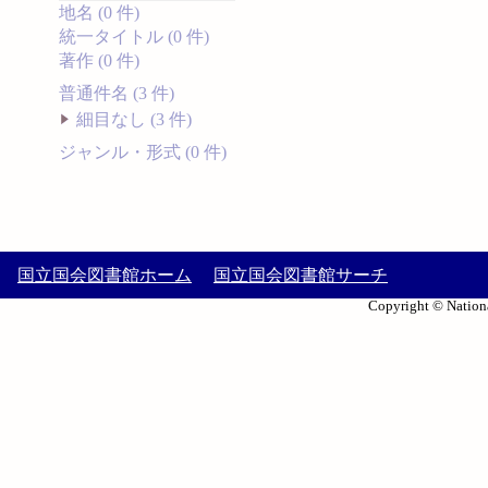
地名 (0 件)
統一タイトル (0 件)
著作 (0 件)
普通件名 (3 件)
細目なし (3 件)
ジャンル・形式 (0 件)
国立国会図書館ホーム
国立国会図書館サーチ
Copyright © Nationa