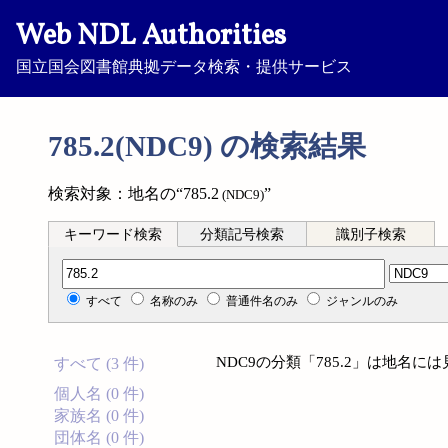
Web NDL Authorities
国立国会図書館典拠データ検索・提供サービス
785.2(NDC9) の検索結果
検索対象：地名の“785.2
”
(NDC9)
キーワード検索
分類記号検索
識別子検索
分類記号検索
すべて
名称のみ
普通件名のみ
ジャンルのみ
NDC9の分類「785.2」は地名
すべて (3 件)
個人名 (0 件)
家族名 (0 件)
団体名 (0 件)