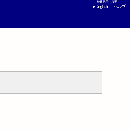
検索結果へ移動
▸
English
ヘルプ