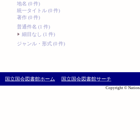
地名 (0 件)
統一タイトル (0 件)
著作 (0 件)
普通件名 (1 件)
細目なし (1 件)
ジャンル・形式 (0 件)
国立国会図書館ホーム
国立国会図書館サーチ
Copyright © Nationa