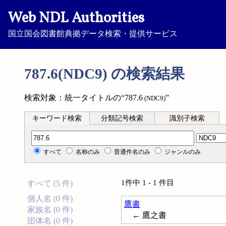
Web NDL Authorities
国立国会図書館典拠データ検索・提供サービス
787.6(NDC9) の検索結果
検索対象：統一タイトルの“787.6
”
(NDC9)
キーワード検索
分類記号検索
識別子検索
分類記号検索
すべて
名称のみ
普通件名のみ
ジャンルのみ
1件中 1 - 1 件目
すべて (5 件)
個人名 (0 件)
鷹書
家族名 (0 件)
← 鷹之書
団体名 (0 件)