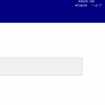
検索結果へ移動
▸
English
ヘルプ