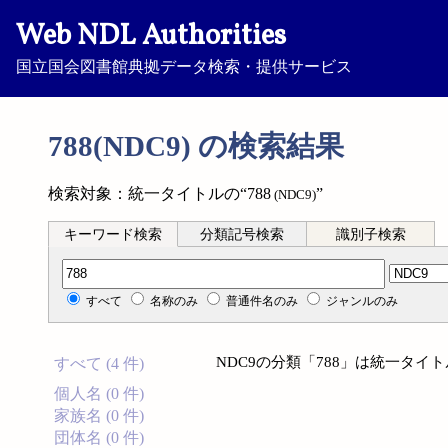
Web NDL Authorities
国立国会図書館典拠データ検索・提供サービス
788(NDC9) の検索結果
検索対象：統一タイトルの“788
”
(NDC9)
キーワード検索
分類記号検索
識別子検索
分類記号検索
すべて
名称のみ
普通件名のみ
ジャンルのみ
NDC9の分類「788」は統一タ
すべて (4 件)
個人名 (0 件)
家族名 (0 件)
団体名 (0 件)