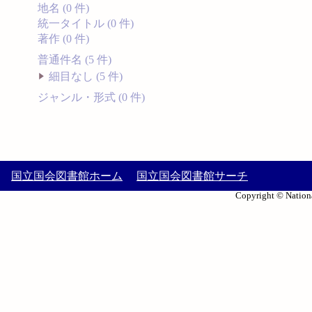
地名 (0 件)
統一タイトル (0 件)
著作 (0 件)
普通件名 (5 件)
細目なし (5 件)
ジャンル・形式 (0 件)
国立国会図書館ホーム
国立国会図書館サーチ
Copyright © Nationa