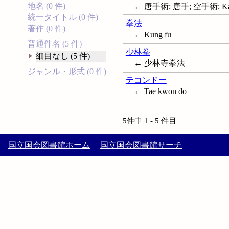
地名 (0 件)
← 唐手術; 唐手; 空手術; Kar
統一タイトル (0 件)
拳法
著作 (0 件)
← Kung fu
普通件名 (5 件)
少林拳
細目なし (5 件)
← 少林寺拳法
ジャンル・形式 (0 件)
テコンドー
← Tae kwon do
5件中 1 - 5 件目
国立国会図書館ホーム
国立国会図書館サーチ