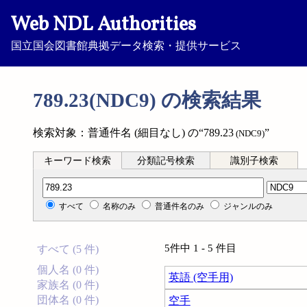
Web NDL Authorities
国立国会図書館典拠データ検索・提供サービス
789.23(NDC9) の検索結果
検索対象：普通件名 (細目なし) の“789.23
”
(NDC9)
キーワード検索
分類記号検索
識別子検索
分類記号検索
すべて
名称のみ
普通件名のみ
ジャンルのみ
5件中 1 - 5 件目
すべて (5 件)
個人名 (0 件)
英語 (空手用)
家族名 (0 件)
団体名 (0 件)
空手