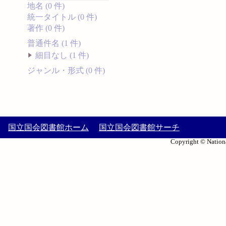
地名 (0 件)
統一タイトル (0 件)
著作 (0 件)
普通件名 (1 件)
細目なし (1 件)
ジャンル・形式 (0 件)
国立国会図書館ホーム
国立国会図書館サーチ
Copyright © Nationa