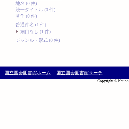
地名 (0 件)
統一タイトル (0 件)
著作 (0 件)
普通件名 (1 件)
細目なし (1 件)
ジャンル・形式 (0 件)
国立国会図書館ホーム
国立国会図書館サーチ
Copyright © Nationa