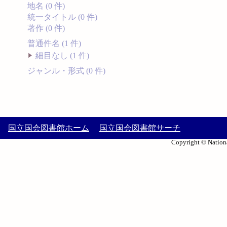
地名 (0 件)
統一タイトル (0 件)
著作 (0 件)
普通件名 (1 件)
細目なし (1 件)
ジャンル・形式 (0 件)
国立国会図書館ホーム
国立国会図書館サーチ
Copyright © Nationa