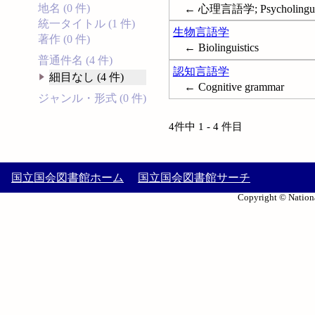
地名 (0 件)
← 心理言語学; Psycholinguis
統一タイトル (1 件)
生物言語学
著作 (0 件)
← Biolinguistics
普通件名 (4 件)
認知言語学
細目なし (4 件)
← Cognitive grammar
ジャンル・形式 (0 件)
4件中 1 - 4 件目
国立国会図書館ホーム
国立国会図書館サーチ
Copyright © Nationa