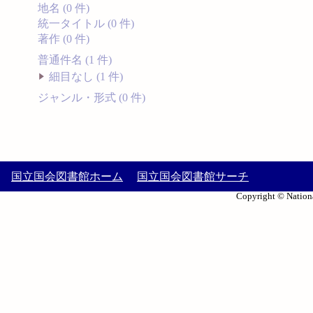
地名 (0 件)
統一タイトル (0 件)
著作 (0 件)
普通件名 (1 件)
細目なし (1 件)
ジャンル・形式 (0 件)
国立国会図書館ホーム
国立国会図書館サーチ
Copyright © Nationa