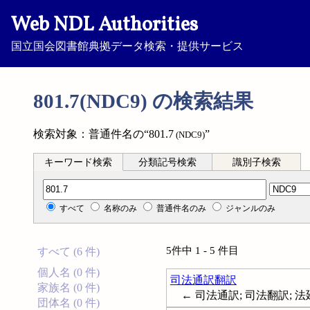
Web NDL Authorities
国立国会図書館典拠データ検索・提供サービス
801.7(NDC9) の検索結果
検索対象：普通件名の“801.7
”
(NDC9)
キーワード検索
分類記号検索
識別子検索
分類記号検索
すべて
名称のみ
普通件名のみ
ジャンルのみ
5件中 1 - 5 件目
すべて (6 件)
個人名 (0 件)
司法通訳翻訳
家族名 (0 件)
← 司法通訳; 司法翻訳; 法廷通訳; Co
団体名 (0 件)