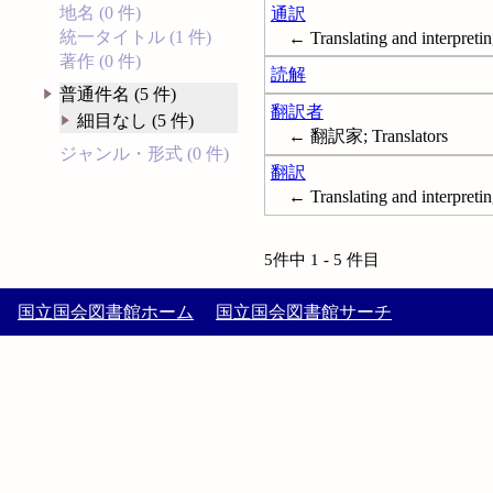
地名 (0 件)
通訳
統一タイトル (1 件)
← Translating and interpreti
著作 (0 件)
読解
普通件名 (5 件)
翻訳者
細目なし (5 件)
← 翻訳家; Translators
ジャンル・形式 (0 件)
翻訳
← Translating and interpreti
5件中 1 - 5 件目
国立国会図書館ホーム
国立国会図書館サーチ