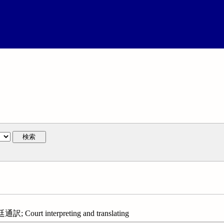
検索
urt interpreting and translating