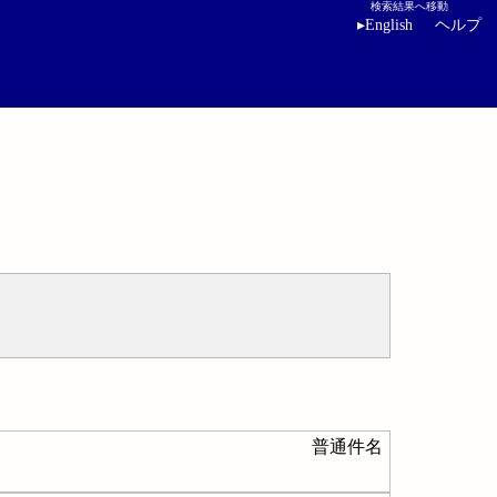
検索結果へ移動
▸
English
ヘルプ
普通件名