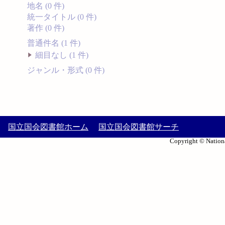
地名 (0 件)
統一タイトル (0 件)
著作 (0 件)
普通件名 (1 件)
細目なし (1 件)
ジャンル・形式 (0 件)
国立国会図書館ホーム
国立国会図書館サーチ
Copyright © Nationa