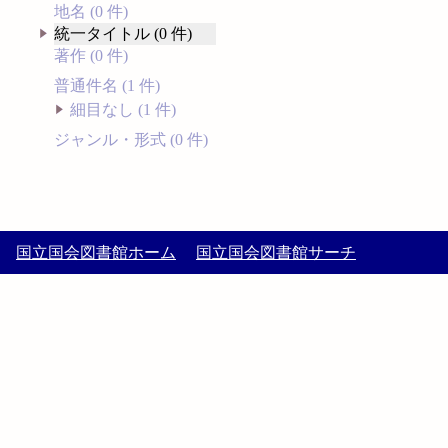
地名 (0 件)
統一タイトル (0 件)
著作 (0 件)
普通件名 (1 件)
細目なし (1 件)
ジャンル・形式 (0 件)
国立国会図書館ホーム
国立国会図書館サーチ