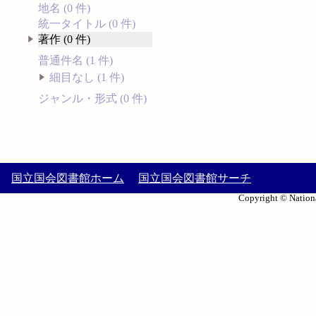
地名 (0 件)
統一タイトル (0 件)
著作 (0 件)
普通件名 (1 件)
細目なし (1 件)
ジャンル・形式 (0 件)
国立国会図書館ホーム
国立国会図書館サーチ
Copyright © Nationa