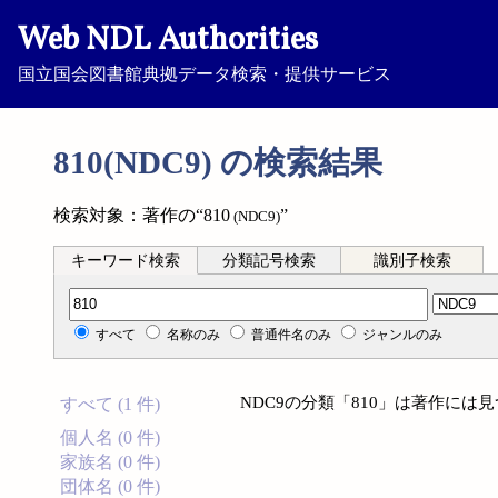
Web NDL Authorities
国立国会図書館典拠データ検索・提供サービス
810(NDC9) の検索結果
検索対象：著作の“810
”
(NDC9)
キーワード検索
分類記号検索
識別子検索
分類記号検索
すべて
名称のみ
普通件名のみ
ジャンルのみ
NDC9の分類「810」は著作には
すべて (1 件)
個人名 (0 件)
家族名 (0 件)
団体名 (0 件)