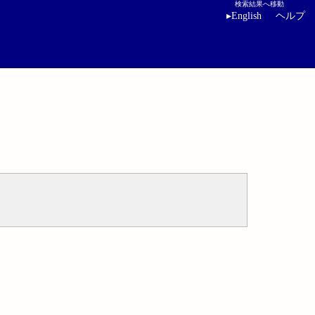
検索結果へ移動
▸
English
ヘルプ