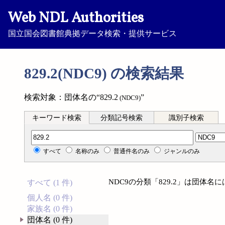
Web NDL Authorities
国立国会図書館典拠データ検索・提供サービス
829.2(NDC9) の検索結果
検索対象：団体名の“829.2
”
(NDC9)
キーワード検索
分類記号検索
識別子検索
分類記号検索
すべて
名称のみ
普通件名のみ
ジャンルのみ
NDC9の分類「829.2」は団体
すべて (1 件)
個人名 (0 件)
家族名 (0 件)
団体名 (0 件)