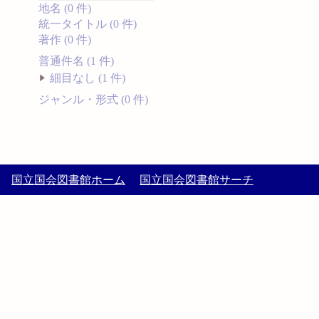
地名 (0 件)
統一タイトル (0 件)
著作 (0 件)
普通件名 (1 件)
細目なし (1 件)
ジャンル・形式 (0 件)
国立国会図書館ホーム
国立国会図書館サーチ