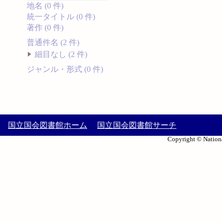
地名 (0 件)
統一タイトル (0 件)
著作 (0 件)
普通件名 (2 件)
細目なし (2 件)
ジャンル・形式 (0 件)
国立国会図書館ホーム
国立国会図書館サーチ
Copyright © Nationa