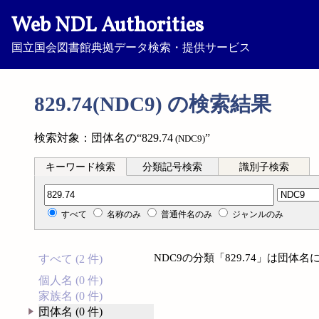
Web NDL Authorities
国立国会図書館典拠データ検索・提供サービス
829.74(NDC9) の検索結果
検索対象：団体名の“829.74
”
(NDC9)
キーワード検索
分類記号検索
識別子検索
分類記号検索
すべて
名称のみ
普通件名のみ
ジャンルのみ
NDC9の分類「829.74」は団
すべて (2 件)
個人名 (0 件)
家族名 (0 件)
団体名 (0 件)