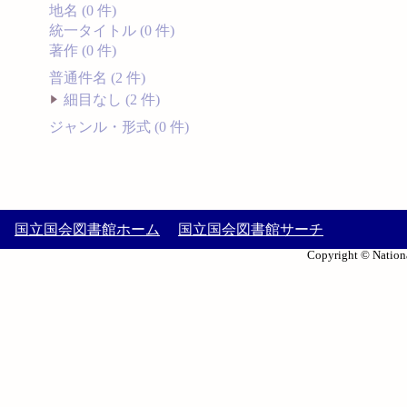
地名 (0 件)
統一タイトル (0 件)
著作 (0 件)
普通件名 (2 件)
細目なし (2 件)
ジャンル・形式 (0 件)
国立国会図書館ホーム
国立国会図書館サーチ
Copyright © Nationa