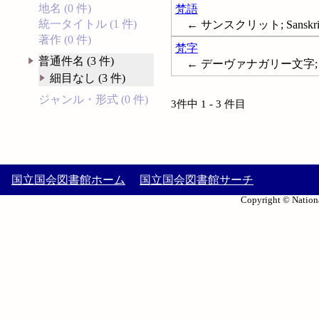
地名 (0 件)
梵語
統一タイトル (1 件)
← サンスクリット; Sanskrit 
著作 (0 件)
梵字
普通件名 (3 件)
← デーヴァナガリー文字; デーヴァ
細目なし (3 件)
ジャンル・形式 (0 件)
3件中 1 - 3 件目
国立国会図書館ホーム
国立国会図書館サーチ
Copyright © Nationa