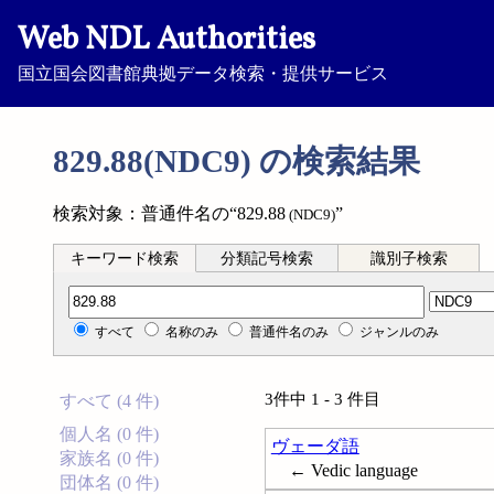
Web NDL Authorities
国立国会図書館典拠データ検索・提供サービス
829.88(NDC9) の検索結果
検索対象：普通件名の“829.88
”
(NDC9)
キーワード検索
分類記号検索
識別子検索
分類記号検索
すべて
名称のみ
普通件名のみ
ジャンルのみ
3件中 1 - 3 件目
すべて (4 件)
個人名 (0 件)
ヴェーダ語
家族名 (0 件)
← Vedic language
団体名 (0 件)